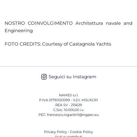
NOSTRO COINVOLGIMENTO Architettura navale and
Engineering
FOTO CREDITS: Courtesy of Castagnola Yachts
Seguici su Instagram
NAMES s.r.l.
P.IVA 01790120099 - S.D.I. M5UXCR1
REA SV - 215629
C.Soc. 10.000,00 i.v.
PEC: francesco.rogantin1@ingpec.eu
Privacy Policy
-
Cookie Policy
Aiuti e contributi