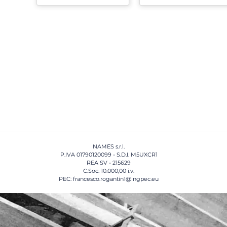
NAMES s.r.l.
P.IVA 01790120099 - S.D.I. M5UXCR1
REA SV - 215629
C.Soc. 10.000,00 i.v.
PEC: francesco.rogantin1@ingpec.eu